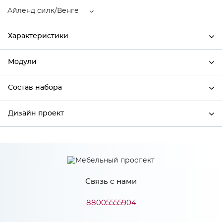
Айленд силк/Венге
Характеристики
Модули
Ширина
592
Высота
720
Состав набора
Модули системы
Глубина
592
Дизайн проект
Состав набора
Производитель
Сурская мебель
Цвет
Айленд силк/Венге
*
Имя
Материал
МДФ
Связь с нами
*
Телефон
88005555904
Особенности