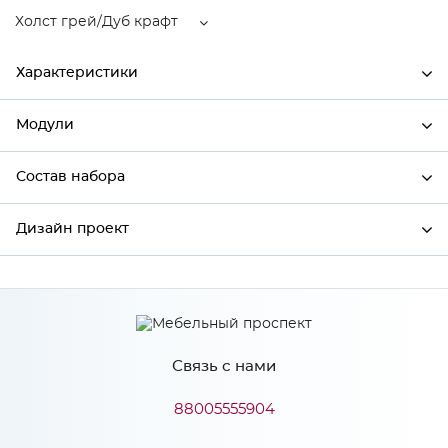
Холст грей/Дуб крафт
Характеристики
Модули
Ширина
600
Высота
2336
Состав набора
Модули системы
Глубина
574
Дизайн проект
Состав набора
Производитель
Столица мебели
Цвет
Холст грей/Дуб крафт
*
Имя
Материал
МДФ
Связь с нами
*
Телефон
88005555904
Особенности