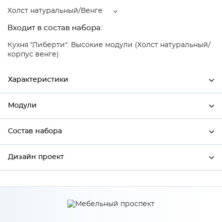
Холст натуральный/Венге
Входит в состав набора:
Кухня "Либерти": Высокие модули (Холст натуральный/
корпус венге)
Характеристики
Модули
Ширина
300
Высота
716
Состав набора
Модули системы
Глубина
318
Дизайн проект
Состав набора
Производитель
Столица мебели
Цвет
Холст натуральный/Венге
*
Имя
Материал
МДФ