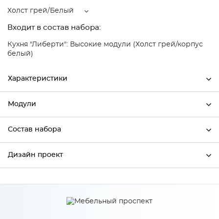
Холст грей/Белый
Входит в состав набора:
Кухня "Либерти": Высокие модули (Холст грей/корпус
белый)
Характеристики
Модули
Ширина
400
Высота
716
Состав набора
Модули системы
Глубина
318
Дизайн проект
Состав набора
Производитель
Столица мебели
Цвет
Холст грей/Белый
*
Имя
Материал
МДФ