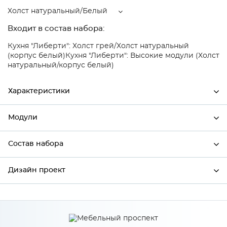
Холст натуральный/Белый
Входит в состав набора:
Кухня "Либерти": Холст грей/Холст натуральный
(корпус белый)
Кухня "Либерти": Высокие модули (Холст
натуральный/корпус белый)
Характеристики
Модули
Ширина
450
Высота
716
Состав набора
Модули системы
Глубина
318
Дизайн проект
Состав набора
Производитель
Столица мебели
Цвет
Холст натуральный/Белый
*
Имя
Материал
МДФ