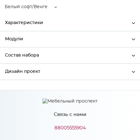
Белый софт/Венге
Характеристики
Модули
Ширина
690
Высота
716
Состав набора
Модули системы
Глубина
345
Дизайн проект
Состав набора
Производитель
Сурская мебель
Цвет
Белый софт/Венге
*
Имя
Материал
МДФ
Связь с нами
*
Телефон
88005555904
Особенности