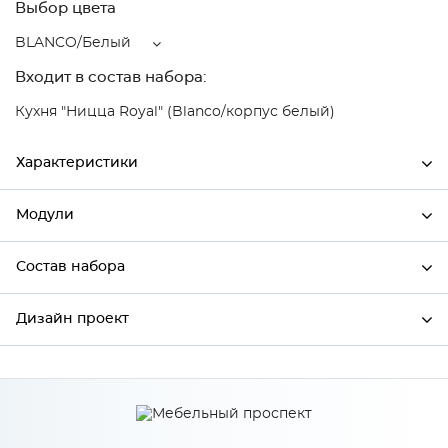
Выбор цвета
BLANCO/Белый
Входит в состав набора:
Кухня "Ницца Royal" (Blanco/корпус белый)
Характеристики
Модули
Ширина
690
Высота
720
Состав набора
Модули системы
Глубина
345
Дизайн проект
Состав набора
Производитель
Сурская мебель
Цвет
BLANCO/Белый
*
Имя
Материал
МДФ