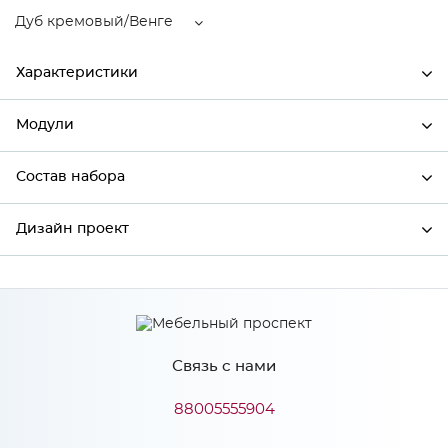
Дуб кремовый/Венге
Характеристики
Модули
Ширина
800
Высота
816
Состав набора
Модули системы
Глубина
480
Дизайн проект
Состав набора
Производитель
Сурская мебель
Цвет
Дуб кремовый/Венге
*
Имя
Материал
МДФ
Связь с нами
*
Телефон
88005555904
Особенности