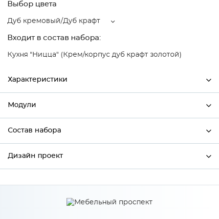
Выбор цвета
Дуб кремовый/Дуб крафт
Входит в состав набора:
Кухня "Ницца" (Крем/корпус дуб крафт золотой)
Характеристики
Модули
Ширина
600
Высота
358
Состав набора
Модули системы
Глубина
320
Дизайн проект
Состав набора
Производитель
Сурская мебель
Цвет
Дуб кремовый/Дуб крафт
*
Имя
Материал
МДФ