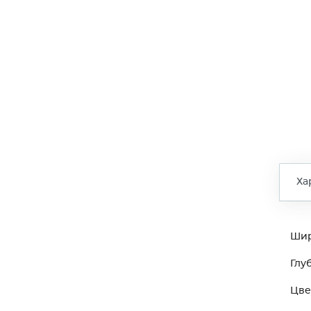
Ха
Ши
Глу
Цве