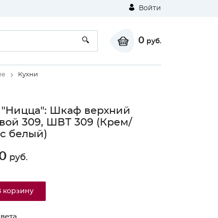
Войти
0
руб.
ие
Кухни
 "Ницца": Шкаф верхний
вой 309, ШВТ 309 (Крем/
с белый)
0
руб.
В корзину
вета