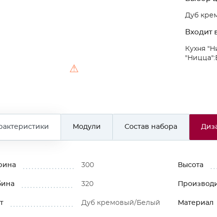
Дуб кре
Входит в
Кухня "Н
"Ницца":
⚠
рактеристики
Модули
Состав набора
Диз
рина
300
Высота
бина
320
Производ
т
Дуб кремовый/Белый
Материал