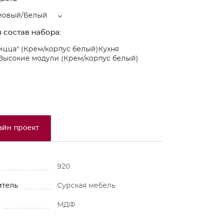
мовый/Белый
 состав набора:
ицца" (Крем/корпус белый)
Кухня
Высокие модули (Крем/корпус белый)
айн проект
920
итель
Сурская мебель
МДФ