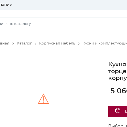
пании
авная
Каталог
Корпусная мебель
Кухни и комплектующ
Кухня
торце
корпу
5 06
⚠
Unable to load the image!
Выбор ц