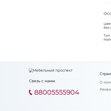
Ос
Цвет
без 
Тип
Мат
Стран
Связь с нами
О ком
Рекви
88005555904