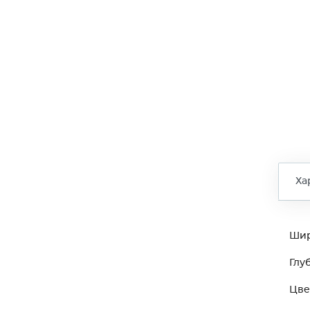
Ха
Ши
Глу
Цве