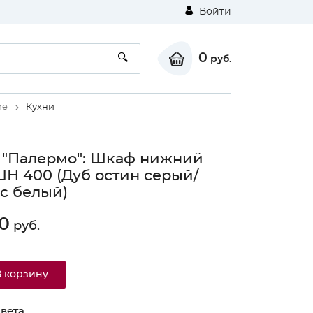
Войти
0
руб.
ие
Кухни
 "Палермо": Шкаф нижний
ШН 400 (Дуб остин серый/
с белый)
0
руб.
В корзину
вета