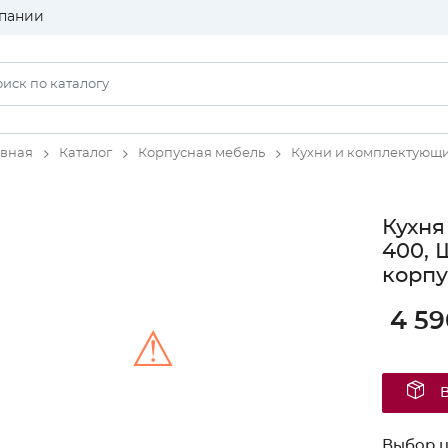
пании
авная
Каталог
Корпусная мебель
Кухни и комплектующ
Кухня
400, 
корпу
4 59
⚠
Unable to load the image!
Выбор ц