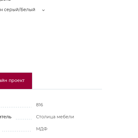
ин серый/Белый
айн проект
816
итель
Столица мебели
МДФ