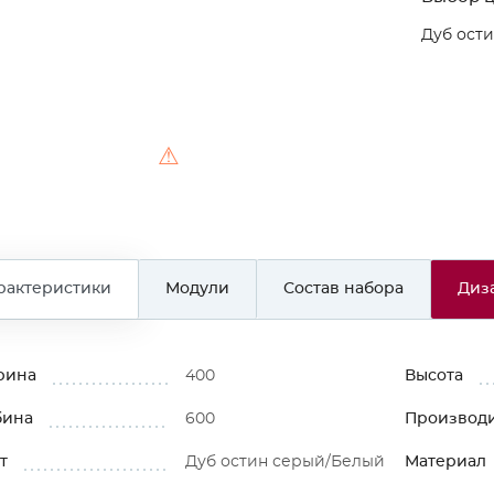
Дуб ост
⚠
рактеристики
Модули
Состав набора
Диз
рина
400
Высота
бина
600
Производ
т
Дуб остин серый/Белый
Материал