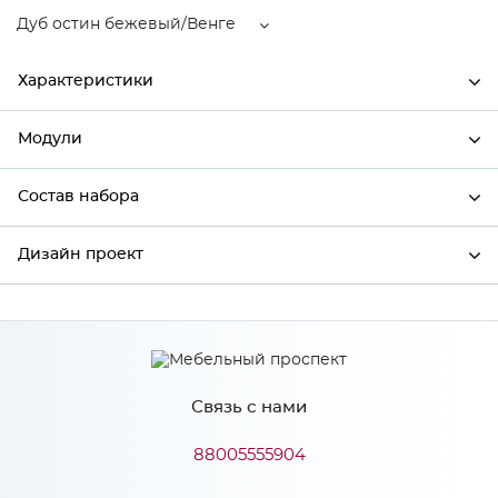
Дуб остин бежевый/Венге
Характеристики
Модули
Ширина
500
Высота
716
Состав набора
Модули системы
Глубина
318
Дизайн проект
Состав набора
Производитель
Столица мебели
Цвет
Дуб остин бежевый/Венге
*
Имя
Материал
МДФ
Связь с нами
*
Телефон
88005555904
Особенности