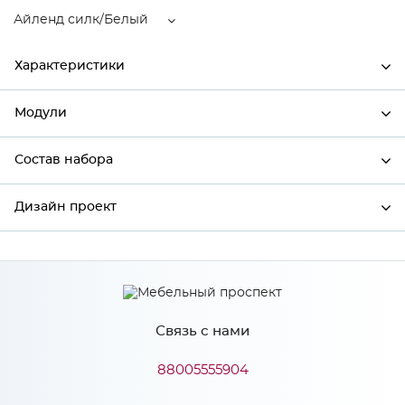
Айленд силк/Белый
Характеристики
Модули
Ширина
3000
Высота
2336
Состав набора
Модули системы
Глубина
480
Дизайн проект
Состав набора
Производитель
Сурская мебель
Цвет
Айленд силк/Белый
*
Имя
Материал
ЛДСП
Связь с нами
*
Телефон
88005555904
Особенности