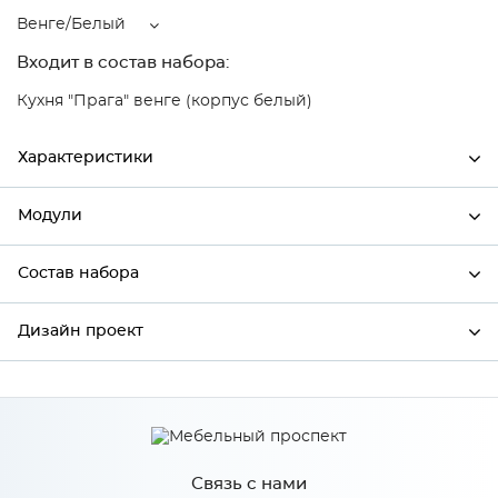
Венге/Белый
Входит в состав набора:
Кухня "Прага" венге (корпус белый)
Характеристики
Модули
Ширина
796
Высота
712
Состав набора
Модули системы
Глубина
320
Дизайн проект
Состав набора
Производитель
Сурская мебель
Цвет
Венге/Белый
*
Имя
Материал
МДФ
Связь с нами