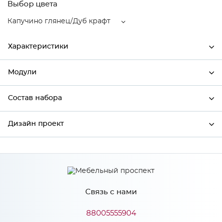
Выбор цвета
Капучино глянец/Дуб крафт
Характеристики
Модули
Ширина
600
Высота
816
Состав набора
Модули системы
Глубина
480
Дизайн проект
Состав набора
Производитель
Сурская мебель
Цвет
Капучино глянец/Дуб крафт
*
Имя
Материал
МДФ
Связь с нами
*
Телефон
88005555904
Особенности