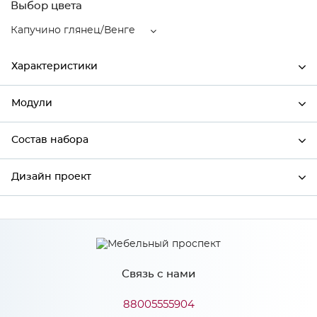
Выбор цвета
Капучино глянец/Венге
Характеристики
Модули
Ширина
592
Высота
720
Состав набора
Модули системы
Глубина
592
Дизайн проект
Состав набора
Производитель
Сурская мебель
Цвет
Капучино глянец/Венге
*
Имя
Материал
МДФ
Связь с нами
*
Телефон
88005555904
Особенности