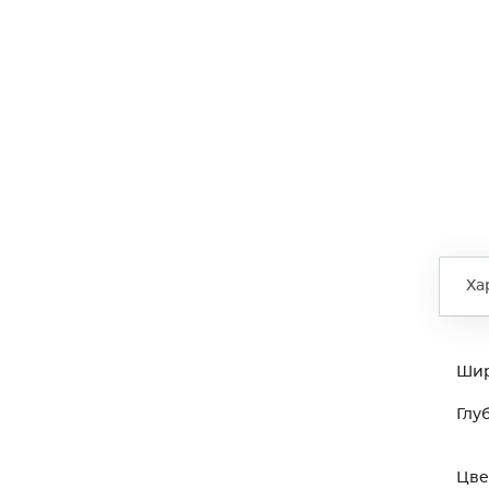
Ха
Ши
Глу
Цве