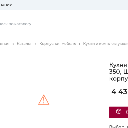
пании
авная
Каталог
Корпусная мебель
Кухни и комплектующ
Кухня
350, 
корпу
4 43
⚠
Unable to load the image!
Выбор ц