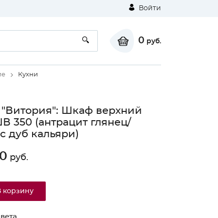
Войти
0
руб.
ие
Кухни
 "Витория": Шкаф верхний
ШВ 350 (антрацит глянец/
с дуб кальяри)
0
руб.
В корзину
вета