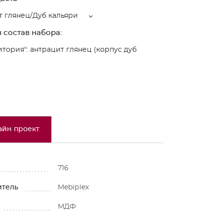
 глянец/Дуб кальяри
 состав набора:
итория": антрацит глянец (корпус дуб
айн проект
716
итель
Mebiрlex
МДФ