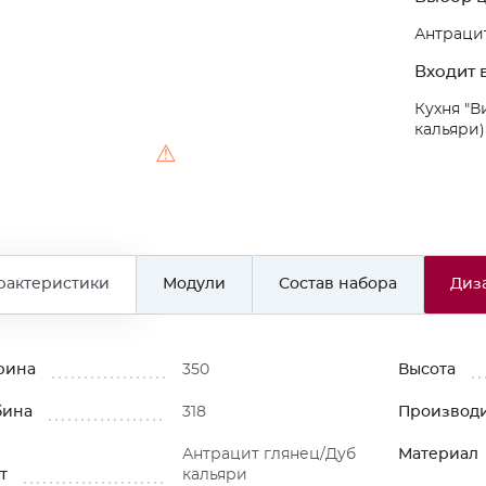
Антрацит
Входит в
Кухня "В
кальяри)
⚠
рактеристики
Модули
Состав набора
Диз
рина
350
Высота
бина
318
Производ
Антрацит глянец/Дуб
Материал
т
кальяри