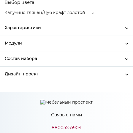
Выбор цвета
Капучино глянец/Дуб крафт золотой
Характеристики
Модули
Ширина
600
Высота
460
Состав набора
Модули системы
Глубина
318
Дизайн проект
Состав набора
Производитель
Mebiрlex
Капучино глянец/Дуб крафт
*
Имя
Цвет
золотой
Материал
МДФ
Связь с нами
*
Телефон
88005555904