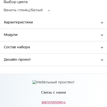
Выбор цвета
Ваниль глянец/Белый
Характеристики
Модули
Ширина
300
Высота
920
Состав набора
Модули системы
Глубина
318
Дизайн проект
Состав набора
Производитель
Mebiрlex
Цвет
Ваниль глянец/Белый
*
Имя
Материал
МДФ
Связь с нами
*
Телефон
88005555904
Особенности