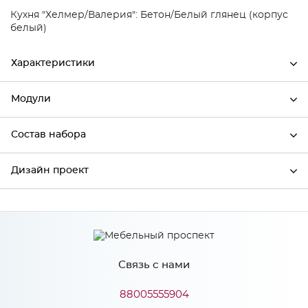
Кухня "Хелмер/Валерия": Бетон/Белый глянец (корпус
белый)
Характеристики
Модули
Ширина
296
Высота
712
Состав набора
Модули системы
Глубина
320
Дизайн проект
Состав набора
Производитель
Сурская мебель
Цвет
Бетон/Белый
*
Имя
Материал
МДФ
Связь с нами
*
Телефон
88005555904
Особенности