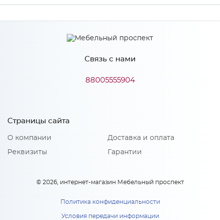
Ширина
3000
Высота
610
Связь с нами
Глубина
3
Производитель
ЛакКом
88005555904
Особенности
Страницы сайта
О компании
Доставка и оплата
Толщина - 3 мм.
Реквизиты
Гарантии
© 2026, интернет-магазин Мебельный проспект
Политика конфиденциальности
Условия передачи информации