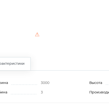
⚠
рактеристики
рина
3000
Высота
бина
3
Производ