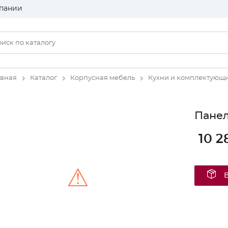
пании
авная
Каталог
Корпусная мебель
Кухни и комплектующ
Панел
10 2
⚠
Unable to load the image!