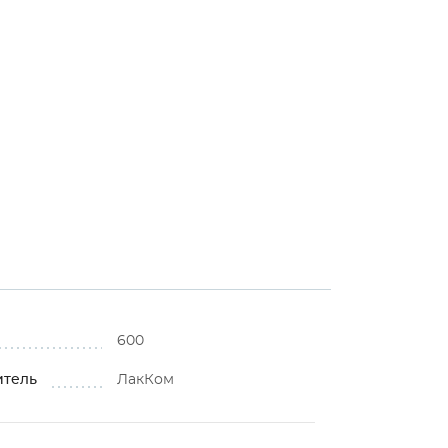
600
итель
ЛакКом