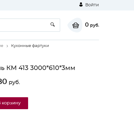
Войти
0
руб.
ие
Кухонные фартуки
ь КМ 413 3000*610*3мм
80
руб.
В корзину