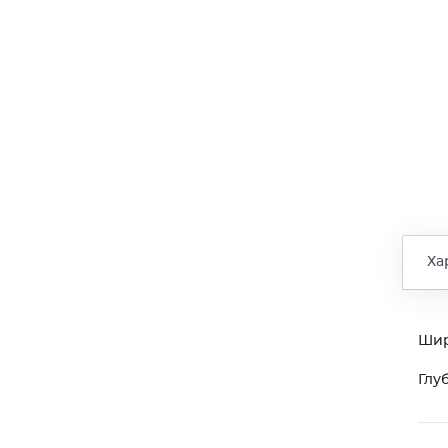
Ха
Ши
Глу