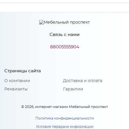
Ширина
3000
Высота
600
Связь с нами
Глубина
3
Производитель
ЛакКом
88005555904
Особенности
Страницы сайта
О компании
Доставка и оплата
Толщина - 3 мм.
Реквизиты
Гарантии
© 2026, интернет-магазин Мебельный проспект
Политика конфиденциальности
Условия передачи информации