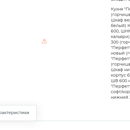
Кухня "П
(горчица
Шкаф вер
белый)
К
600, ШНМ
кальяри)
⚠
300 (гор
"Перфет
новый (г
"Перфет
(горчица
Шкаф ни
корпус 
ШВ 600 н
"Перфетт
софт/кор
нижний 3
рактеристики