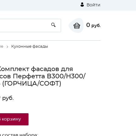
Войти
0
руб.
ие
Кухонные фасады
Комплект фасадов для
сов Перфетта В300/Н300/
4 (ГОРЧИЦА/СОФТ)
0
руб.
В корзину
 состав набора: