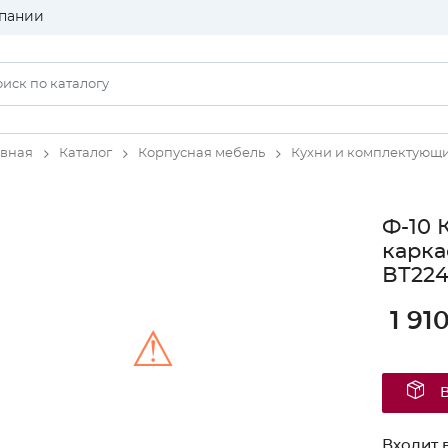
пании
авная
Каталог
Корпусная мебель
Кухни и комплектующ
Ф-10 
карка
ВТ22
1 91
⚠
Unable to load the image!
Входит в