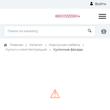
Войти
88005555904
Главная
Каталог
Корпусная мебель
Кухни и комплектующие
Кухонные фасады
⚠
Unable to load the image!