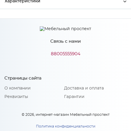
Характеристики
Ширина
396
Высота
18
Связь с нами
Глубина
916
Производитель
Сурская мебель
88005555904
Особенности
Страницы сайта
О компании
Доставка и оплата
Материал 2: МДФ, акрилит
Количество упаковок: 1
Реквизиты
Гарантии
© 2026, интернет-магазин Мебельный проспект
Политика конфиденциальности