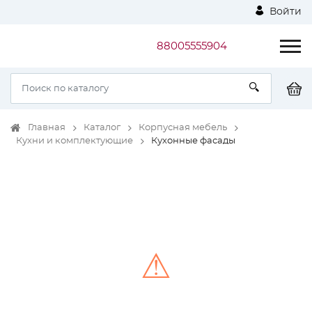
Войти
88005555904
Главная
Каталог
Корпусная мебель
Кухни и комплектующие
Кухонные фасады
⚠
Unable to load the image!