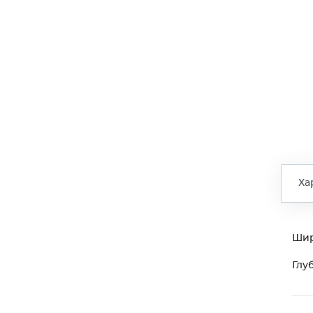
Ха
Ши
Глу