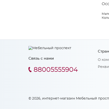
Ос
Мат
Коли
Стран
Связь с нами
О ком
Рекви
88005555904
© 2026, интернет-магазин Мебельный просп