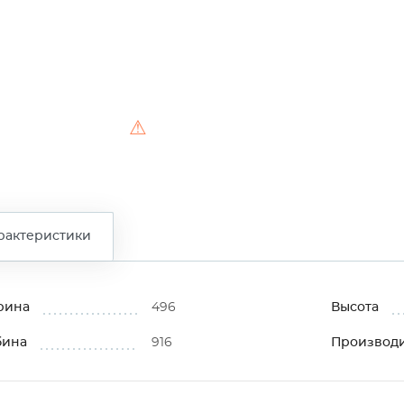
⚠
рактеристики
рина
496
Высота
бина
916
Производ