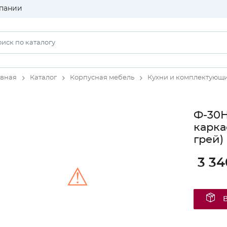
пании
авная
Каталог
Корпусная мебель
Кухни и комплектующ
Ф-30Н
карка
грей)
3 34
⚠
Unable to load the image!