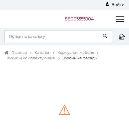
Войти
88005555904
Главная
Каталог
Корпусная мебель
Кухни и комплектующие
Кухонные фасады
⚠
Unable to load the image!