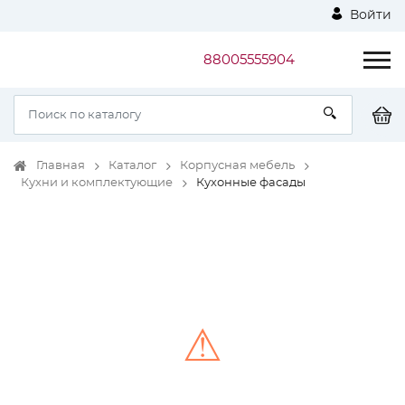
Войти
88005555904
Главная
Каталог
Корпусная мебель
Кухни и комплектующие
Кухонные фасады
⚠
Unable to load the image!