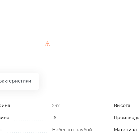
⚠
рактеристики
рина
247
Высота
бина
16
Производ
т
Небесно голубой
Материал