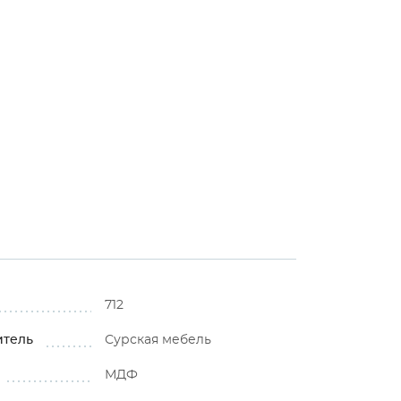
712
итель
Сурская мебель
МДФ