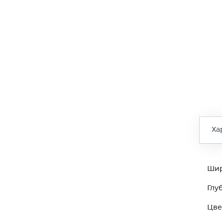
Ха
Ши
Глу
Цве