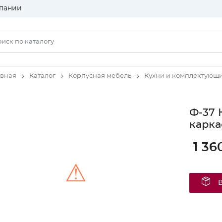
пании
авная
Каталог
Корпусная мебель
Кухни и комплектующ
Ф-37 
карка
1 36
⚠
Unable to load the image!