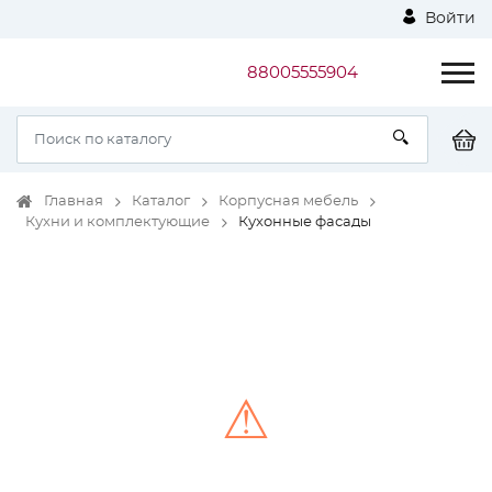
Войти
88005555904
Главная
Каталог
Корпусная мебель
Кухни и комплектующие
Кухонные фасады
⚠
Unable to load the image!