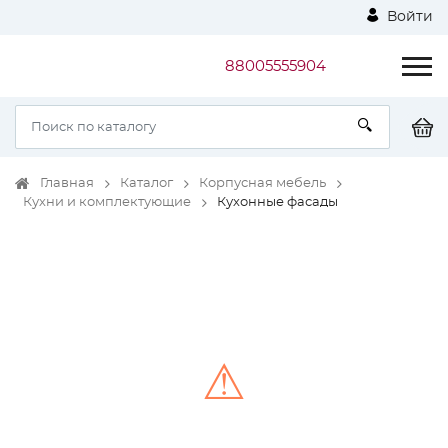
Войти
88005555904
Главная
Каталог
Корпусная мебель
Кухни и комплектующие
Кухонные фасады
⚠
Unable to load the image!