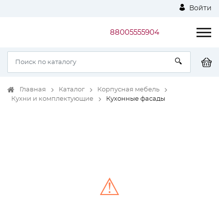
Войти
88005555904
Главная
Каталог
Корпусная мебель
Кухни и комплектующие
Кухонные фасады
⚠
Unable to load the image!