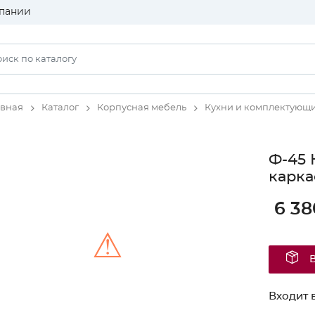
пании
авная
Каталог
Корпусная мебель
Кухни и комплектующ
Ф-45 
карка
6 38
⚠
Unable to load the image!
Входит в