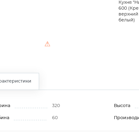
Кухня "Н
600 (Кре
верхний 
белый)
⚠
рактеристики
рина
320
Высота
бина
60
Производ