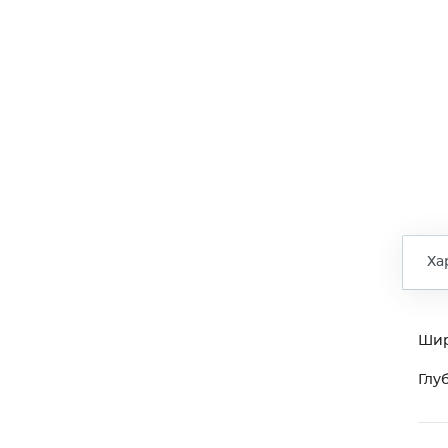
Ха
Ши
Глу