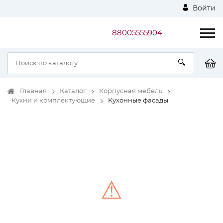
Войти
88005555904
Главная
Каталог
Корпусная мебель
Кухни и комплектующие
Кухонные фасады
⚠
Unable to load the image!