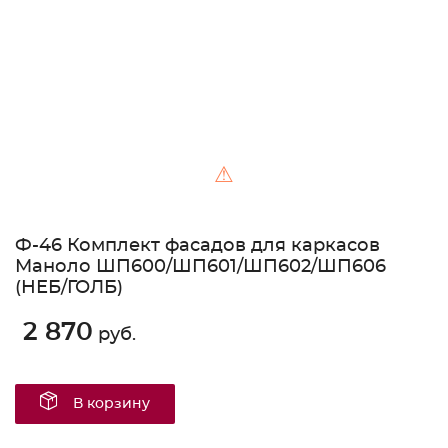
⚠
Ф-46 Комплект фасадов для каркасов
Маноло ШП600/ШП601/ШП602/ШП606
(НЕБ/ГОЛБ)
2 870
руб.
В корзину