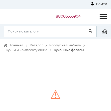
Войти
88005555904
Главная
Каталог
Корпусная мебель
Кухни и комплектующие
Кухонные фасады
⚠
Unable to load the image!