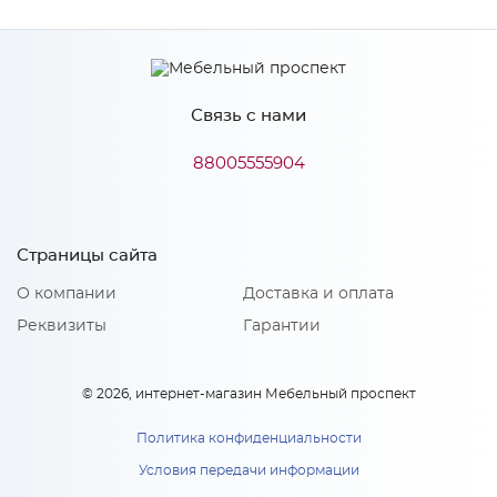
Производитель
Mebiрlex
Цвет
Бетон графит
Связь с нами
Материал
МДФ
88005555904
Особенности
Страницы сайта
Количество упаковок: 1
О компании
Доставка и оплата
Реквизиты
Гарантии
© 2026, интернет-магазин Мебельный проспект
Политика конфиденциальности
Условия передачи информации