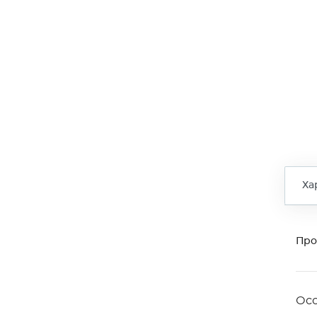
Ха
Про
Ос