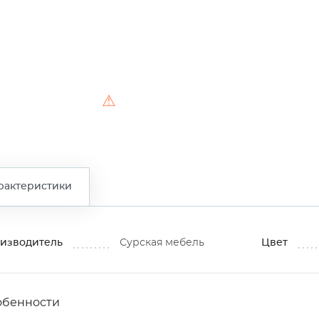
⚠
рактеристики
изводитель
Сурская мебель
Цвет
обенности