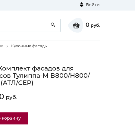
Войти
0
руб.
ие
Кухонные фасады
Комплект фасадов для
сов Тулиппа-М В800/Н800/
(АТЛ/СЕР)
0
руб.
В корзину