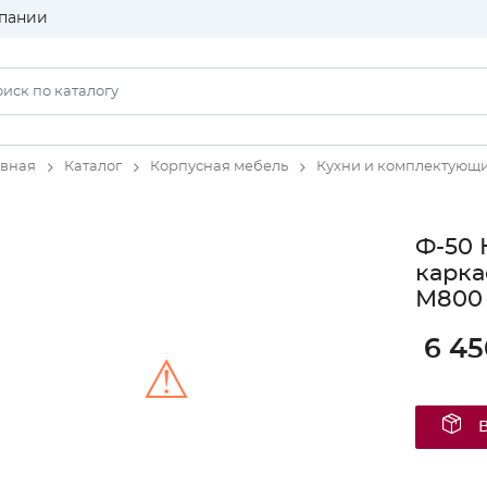
пании
авная
Каталог
Корпусная мебель
Кухни и комплектующ
Ф-50 
карка
М800 
6 45
⚠
Unable to load the image!