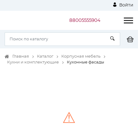
Войти
88005555904
Главная
Каталог
Корпусная мебель
Кухни и комплектующие
Кухонные фасады
⚠
Unable to load the image!