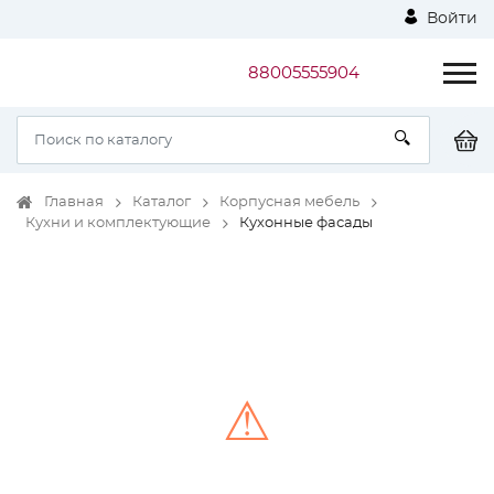
Войти
88005555904
Главная
Каталог
Корпусная мебель
Кухни и комплектующие
Кухонные фасады
⚠
Unable to load the image!