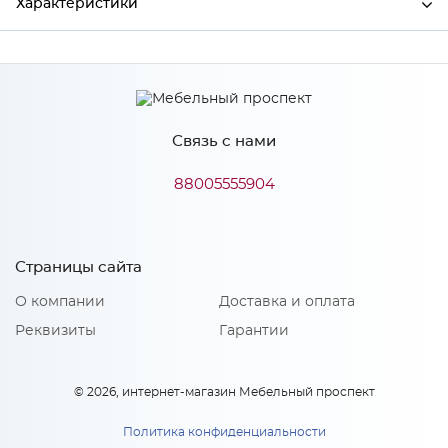
Характеристики
Ширина
456
Высота
564
Связь с нами
Глубина
30
Производитель
Сурская мебель
88005555904
Особенности
Страницы сайта
О компании
Доставка и оплата
Количество упаковок: 1
Реквизиты
Гарантии
© 2026, интернет-магазин Мебельный проспект
Политика конфиденциальности