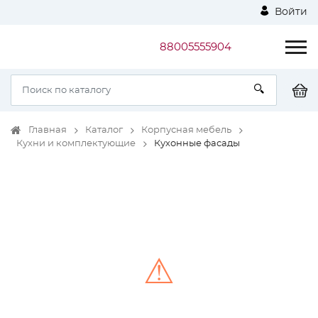
Войти
88005555904
Главная
Каталог
Корпусная мебель
Кухни и комплектующие
Кухонные фасады
⚠
Unable to load the image!