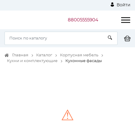
Войти
88005555904
Главная
Каталог
Корпусная мебель
Кухни и комплектующие
Кухонные фасады
⚠
Unable to load the image!