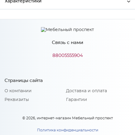
Характеристики
Ширина
456
Высота
564
Связь с нами
Глубина
30
Производитель
Сурская мебель
88005555904
Особенности
Страницы сайта
О компании
Доставка и оплата
Количество упаковок: 1
Реквизиты
Гарантии
© 2026, интернет-магазин Мебельный проспект
Политика конфиденциальности