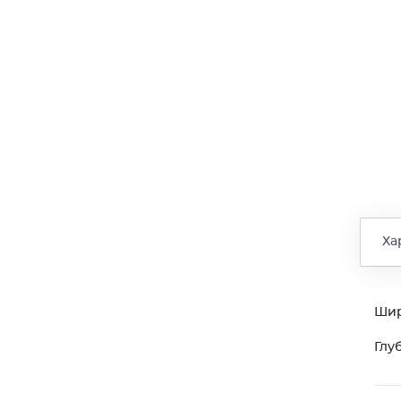
Ха
Ши
Глу