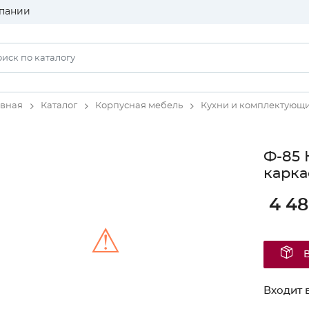
пании
авная
Каталог
Корпусная мебель
Кухни и комплектующ
Ф-85 
карка
4 4
⚠
Unable to load the image!
Входит в