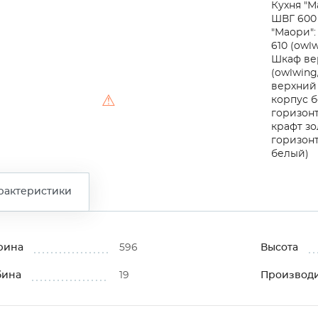
Кухня "М
ШВГ 600 
"Маори":
610 (owl
Шкаф ве
(owlwing
верхний 
⚠
корпус 
горизонт
крафт зо
горизонт
белый)
рактеристики
рина
596
Высота
бина
19
Производ