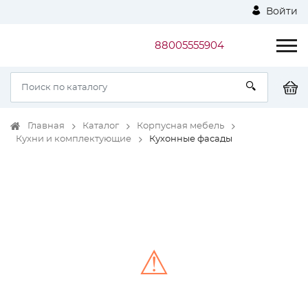
Войти
88005555904
Главная
Каталог
Корпусная мебель
Кухни и комплектующие
Кухонные фасады
⚠
Unable to load the image!