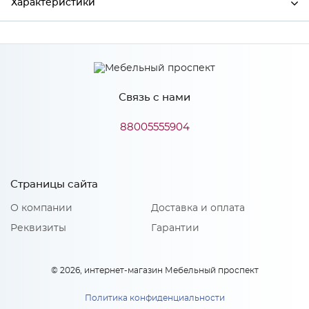
Характеристики
Ширина
596
Высота
18
Связь с нами
Глубина
456
Производитель
Сурская мебель
88005555904
Особенности
Страницы сайта
О компании
Доставка и оплата
Материал 2: МДФ, акрилит
Количество упаковок: 1
Реквизиты
Гарантии
© 2026, интернет-магазин Мебельный проспект
Политика конфиденциальности