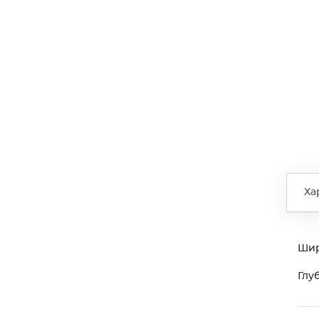
Ха
Ши
Глу