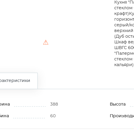
Кухня "П
стеклом 
крафт)
Ку
горизонт
серый/к
верхний 
(Дуб ост
⚠
Шкаф вер
ШВГС 600
"Палерм
стеклом 
кальяри)
рактеристики
рина
388
Высота
бина
60
Производ