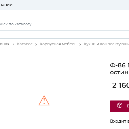
пании
авная
Каталог
Корпусная мебель
Кухни и комплектующ
Ф-86 
остин
2 16
⚠
Unable to load the image!
Входит в