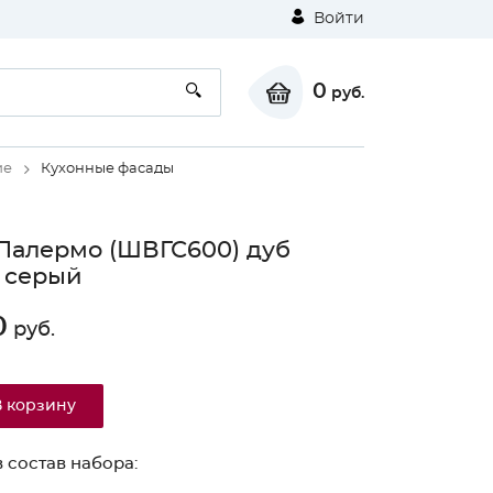
Войти
0
руб.
ие
Кухонные фасады
Палермо (ШВГС600) дуб
 серый
0
руб.
В корзину
 состав набора: