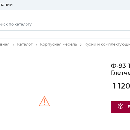
пании
авная
Каталог
Корпусная мебель
Кухни и комплектующ
Ф-93 
Глетч
1 12
⚠
Unable to load the image!