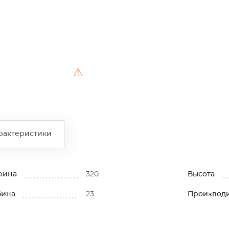
⚠
рактеристики
рина
320
Высота
бина
23
Производ