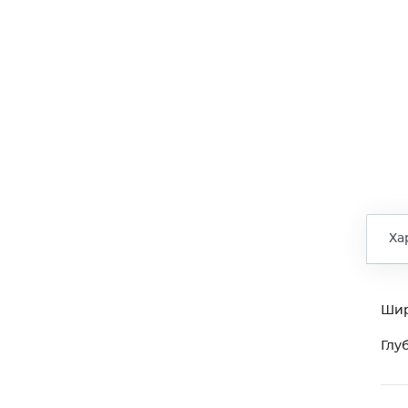
Ха
Ши
Глу