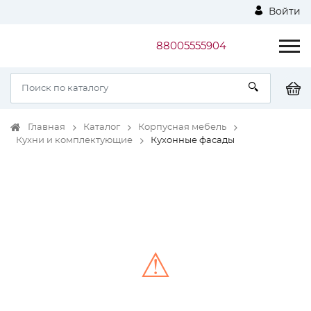
Войти
88005555904
Главная
Каталог
Корпусная мебель
Кухни и комплектующие
Кухонные фасады
⚠
Unable to load the image!