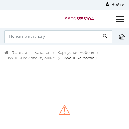
Войти
88005555904
Главная
Каталог
Корпусная мебель
Кухни и комплектующие
Кухонные фасады
⚠
Unable to load the image!