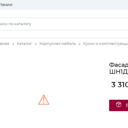
пании
авная
Каталог
Корпусная мебель
Кухни и комплектующ
Фаса
ШН1Д1
3 31
⚠
Unable to load the image!