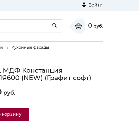
Войти
0
руб.
ие
Кухонные фасады
д МДФ Констанция
Я600 (NEW) (Графит софт)
0
руб.
В корзину