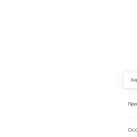
Ха
Про
Ос