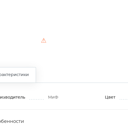
⚠
рактеристики
изводитель
МиФ
Цвет
обенности