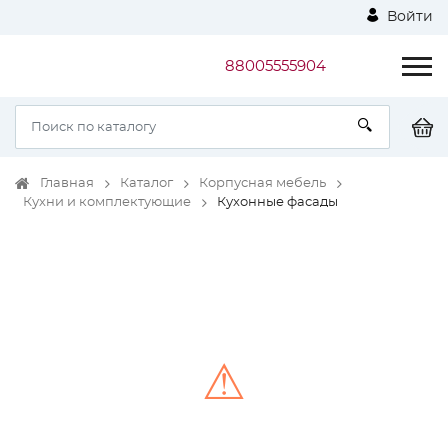
Войти
88005555904
Главная
Каталог
Корпусная мебель
Кухни и комплектующие
Кухонные фасады
⚠
Unable to load the image!