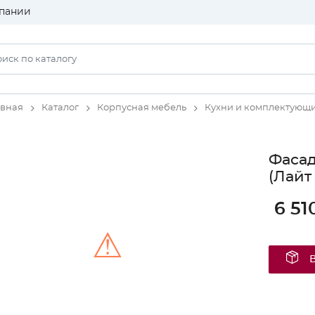
пании
авная
Каталог
Корпусная мебель
Кухни и комплектующ
Фаса
(Лайт
6 51
⚠
Unable to load the image!