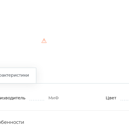
⚠
рактеристики
изводитель
МиФ
Цвет
обенности