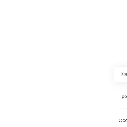
Ха
Про
Ос