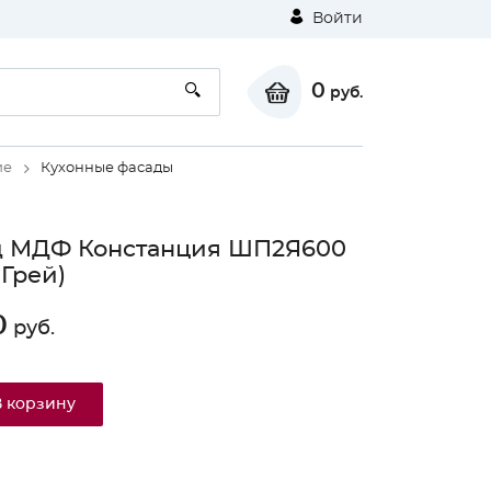
Войти
0
руб.
ие
Кухонные фасады
д МДФ Констанция ШП2Я600
 Грей)
0
руб.
В корзину